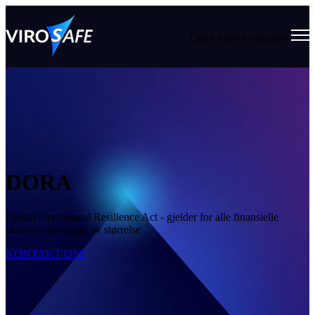
Open main navigation
DORA
Digital Operational Resilience Act - gjelder for alle finansielle
aktører, uavhengig av størrelse
KONTAKT OSS