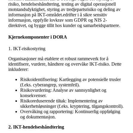
risiko, hendelseshåndtering, testing av digital operasjonell
motstandsdyktighet, styring av tredjepartsrisiko og deling av
informasjon på IKT-området.edrifter i å sikre sensitiv
informasjon, oppfylle lovkrav som GDPR og NIS 2-
direktivet, og bygge tillit hos kunder og samarbeidspartnere.
Kjernekomponenter i DORA
1. IKT-risikostyring
Organisasjoner må etablere et robust rammeverk for å
identifisere, vurdere, håndtere og overvåke IKT-risiko. Dette
inkluderer:
Risikoidentifisering
: Kartlegging av potensielle trusler
(f.eks. cyberangrep, systemfeil).
Risikovurdering
: Analyse av sannsynlighet og
konsekvenser.
Risikoreduserende tiltak
: Implementering av
sikkerhetsløsninger (f.eks. kryptering, tilgangskontroll).
Overvåking og rapportering
: Kontinuerlig oppfølging
og dokumentasjon.
2. IKT-hendelseshåndtering