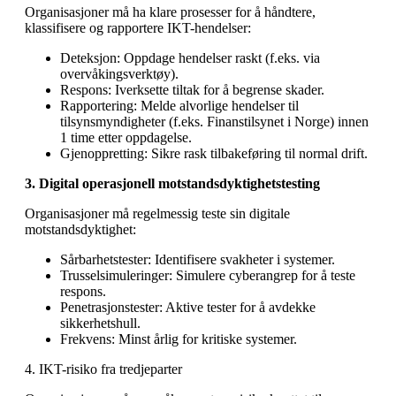
Organisasjoner må ha klare prosesser for å håndtere,
klassifisere og rapportere IKT-hendelser:
Deteksjon
: Oppdage hendelser raskt (f.eks. via
overvåkingsverktøy).
Respons
: Iverksette tiltak for å begrense skader.
Rapportering
: Melde alvorlige hendelser til
tilsynsmyndigheter (f.eks. Finanstilsynet i Norge) innen
1 time etter oppdagelse.
Gjenoppretting
: Sikre rask tilbakeføring til normal drift.
3. Digital operasjonell motstandsdyktighetstesting
Organisasjoner må regelmessig teste sin digitale
motstandsdyktighet:
Sårbarhetstester
: Identifisere svakheter i systemer.
Trusselsimuleringer
: Simulere cyberangrep for å teste
respons.
Penetrasjonstester
: Aktive tester for å avdekke
sikkerhetshull.
Frekvens
: Minst årlig for kritiske systemer.
4. IKT-risiko fra tredjeparter