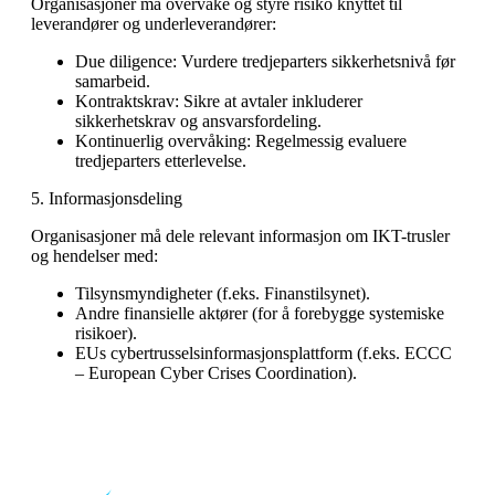
Organisasjoner må overvåke og styre risiko knyttet til
leverandører og underleverandører:
Due diligence
: Vurdere tredjeparters sikkerhetsnivå før
samarbeid.
Kontraktskrav
: Sikre at avtaler inkluderer
sikkerhetskrav og ansvarsfordeling.
Kontinuerlig overvåking
: Regelmessig evaluere
tredjeparters etterlevelse.
5. Informasjonsdeling
Organisasjoner må dele relevant informasjon om IKT-trusler
og hendelser med:
Tilsynsmyndigheter
(f.eks. Finanstilsynet).
Andre finansielle aktører
(for å forebygge systemiske
risikoer).
EUs cybertrusselsinformasjonsplattform
(f.eks. ECCC
– European Cyber Crises Coordination).