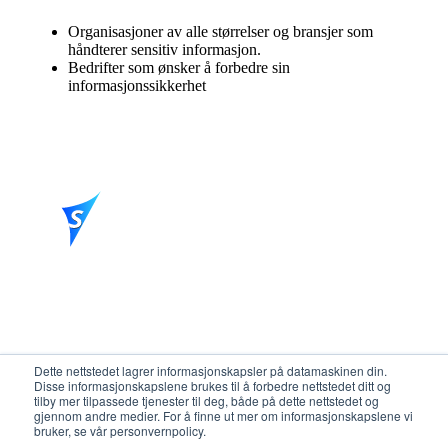
Organisasjoner av alle størrelser og bransjer som
håndterer sensitiv informasjon.
Bedrifter som ønsker å forbedre sin
informasjonssikkerhet
Powering your security stack
Dette nettstedet lagrer informasjonskapsler på datamaskinen din.
Disse informasjonskapslene brukes til å forbedre nettstedet ditt og
ViroSafe Norge AS
Org.nr. 982 798 760 MVA
Torggata 3, 2317 Hamar
tilby mer tilpassede tjenester til deg, både på dette nettstedet og
gjennom andre medier. For å finne ut mer om informasjonskapslene vi
Personvern
bruker, se vår personvernpolicy.
Bærekraft i ViroSafe