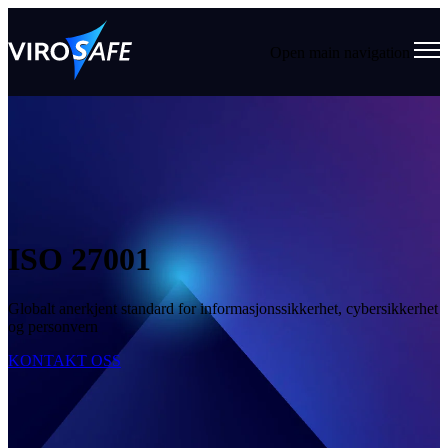
Open main navigation
ISO 27001
Globalt anerkjent standard for informasjonssikkerhet, cybersikkerhet
og personvern
KONTAKT OSS