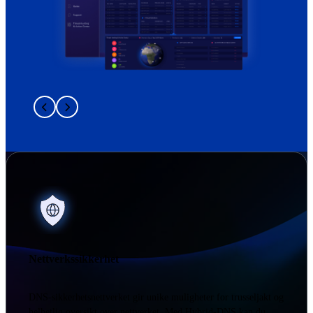
Nettverkssikkerhet
DNS-sikkerhetsnettverket gir unike muligheter for trusseljakt og
helhetlig oversikt over nettverket. Med Hybrid-DNS kan du