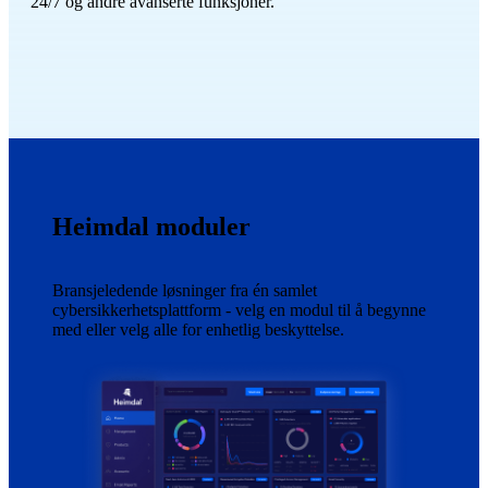
24/7 og andre avanserte funksjoner.
Heimdal moduler
Bransjeledende løsninger fra én samlet
cybersikkerhetsplattform - velg en modul til å begynne
med eller velg alle for enhetlig beskyttelse.