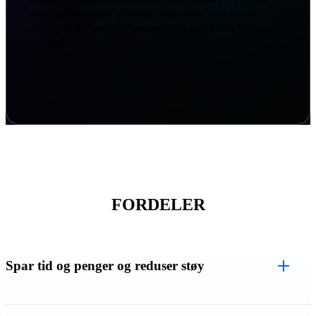
sikre trafikken lokalt på enhver DNS-server, uten å måtte
omdirigere til Heimdal – noe som er ideelt for både lokale og
skybaserte miljøer.
FORDELER
Spar tid og penger og reduser støy