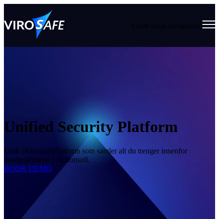
Open main navigation
Unified Security Platform
Unik sikkerhetsplattform som samler alt du trenger innenfor
databeskyttelse i ett konsoll.
BOOK DEMO