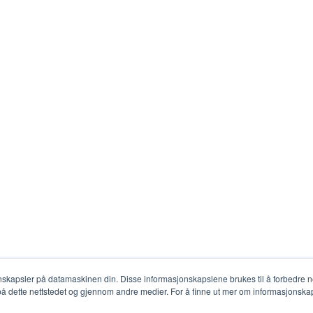
nskapsler på datamaskinen din. Disse informasjonskapslene brukes til å forbedre net
 på dette nettstedet og gjennom andre medier. For å finne ut mer om informasjonskap