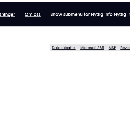
sninger
Om oss
Show submenu for Nyttig info
Nyttig 
Datasikkerhet
Microsoft 365
MSP
Bevis