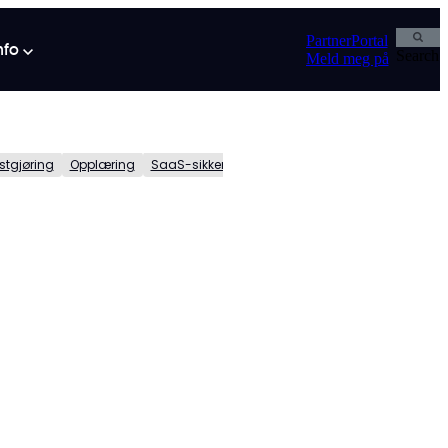
PartnerPortal
info
Search
Meld meg på
stgjøring
Opplæring
SaaS-sikkerhet
Search