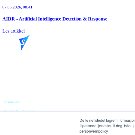
07.05.2026, 08:41
AIDR - Artificial Intelligence Detection & Response
Les artikkel
Powering your security stack
ViroSafe Norge AS
Org.nr. 982 798 760 MVA
Torggata 3, 2317 Hamar
Personvern
Bærekraft i ViroSafe
Dette nettstedet lagrer informasjo
2026 Copyright. All rights reserved.
tilpassede tjenester til deg, både
personvernpolicy.