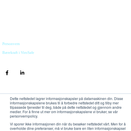
Powering your security stack
ViroSafe Norge AS
Org.nr. 982 798 760 MVA
Torggata 3, 2317 Hamar
Personvern
Bærekraft i ViroSafe
2026 Copyright. All rights reserved.
Dette nettstedet lagrer informasjonskapsler på datamaskinen din. Disse
informasjonskapslene brukes til å forbedre nettstedet ditt og tilby mer
tilpassede tjenester til deg, både på dette nettstedet og gjennom andre
medier. For å finne ut mer om informasjonskapslene vi bruker, se vår
personvernpolicy.
Vi sporer ikke informasjonen din når du besøker nettstedet vårt. Men for å
overholde dine preferanser, må vi bruke bare en liten informasjonskapsel