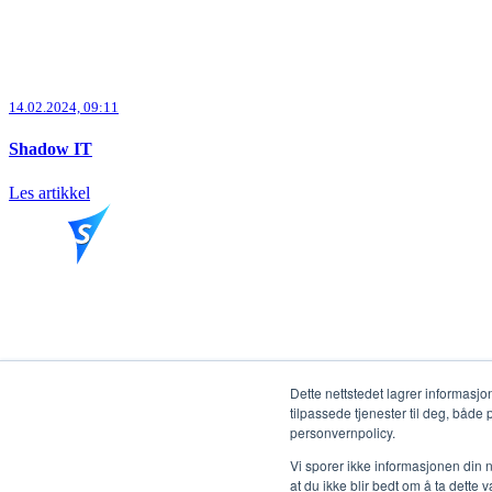
14.02.2024, 09:11
Shadow IT
Les artikkel
Powering your security stack
Dette nettstedet lagrer informasjo
tilpassede tjenester til deg, både
ViroSafe Norge AS
Org.nr. 982 798 760 MVA
Torggata 3, 2317 Hamar
personvernpolicy.
Personvern
Vi sporer ikke informasjonen din n
at du ikke blir bedt om å ta dette v
Bærekraft i ViroSafe