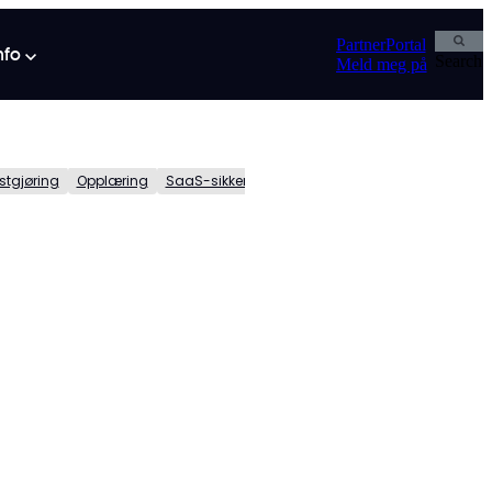
PartnerPortal
info
Search
Meld meg på
stgjøring
Opplæring
SaaS-sikkerhet
Search