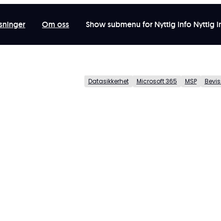
sninger
Om oss
Show submenu for Nyttig info
Nyttig 
Datasikkerhet
Microsoft 365
MSP
Bevis