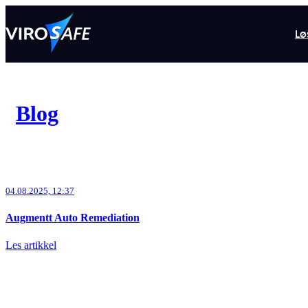
TemaMicrosoft 365
Lø
02.12.2025, 13:40
Nyhet! Intune Autopilot
Blog
Les artikkel
04.08.2025, 12:37
Augmentt Auto Remediation
Les artikkel