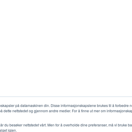
nskapsler på datamaskinen din. Disse informasjonskapslene brukes til å forbedre net
 på dette nettstedet og gjennom andre medier. For å finne ut mer om informasjonskap
år du besøker nettstedet vårt. Men for å overholde dine preferanser, må vi bruke ba
alget igjen.