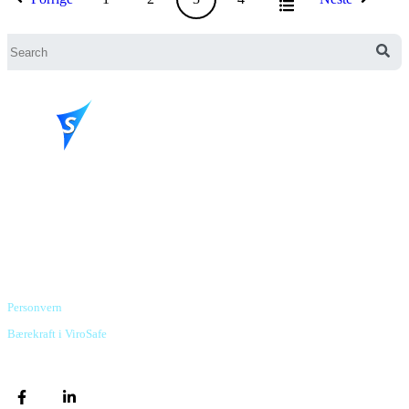
Powering your security stack
ViroSafe Norge AS
Org.nr. 982 798 760 MVA
Torggata 3, 2317 Hamar
Personvern
Bærekraft i ViroSafe
2026 Copyright. All rights reserved.