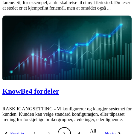
farene. Si, for eksempel, at du skal reise til et nytt feriested. Du leser
at stedet er et kjempefint feriemål, men at området også ...
KnowBe4 fordeler
RASK IGANGSETTING - Vi konfigurerer og klargjør systemet for
kunden. Kunden kan velge standard konfigurasjon, eller tilpasset
trening for forskjellige brukergrupper, avdelinger, eller lignende.
All
Forrige
1
2
3
4
Neste