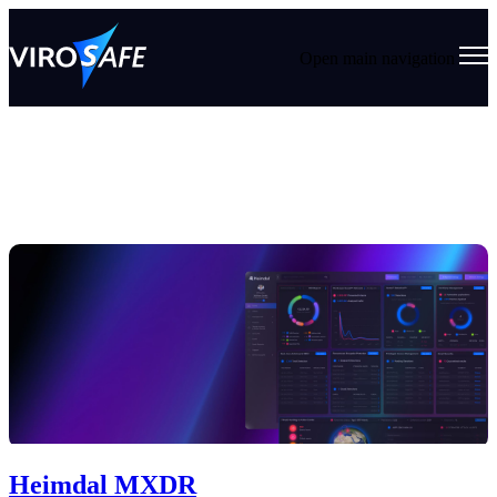
Open main navigation
Blog
Tags
Datasikkerhet
Microsoft 365
MSP
Bevisstgjøring
Opplæring
SaaS-sikkerhet
Heimdal MXDR